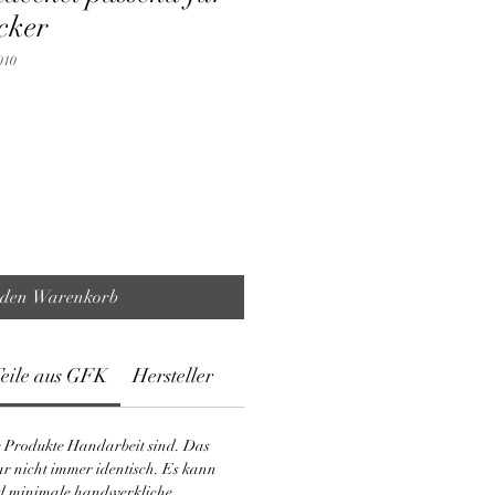
cker
010
 den Warenkorb
Teile aus GFK
Hersteller
se Produkte Handarbeit sind. Das
ar nicht immer identisch. Es kann
d minimale handwerkliche