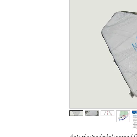
Ankerkastendeckel passend f