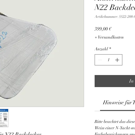
N22 Backde
Artikelnummer: 5522-200-
Preis
399,00 €
+ Versandkosten
Anzahl
*
In
Hinweise für 
Bitte beachtet das die
Weiss einer N-Yacht w
ür N22 Backdecker
Farbabweichungen un