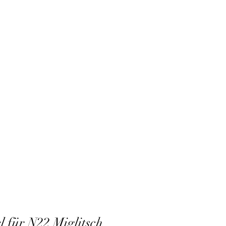
l für N22 Miglitsch