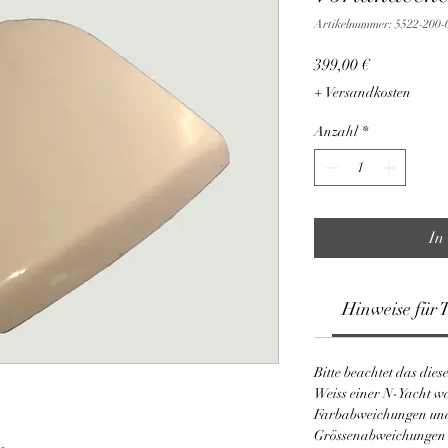
Artikelnummer: 5522-200-
Preis
399,00 €
+ Versandkosten
Anzahl
*
In
Hinweise für 
Bitte beachtet das die
Weiss einer N-Yacht w
Farbabweichungen un
Grössenabweichungen g