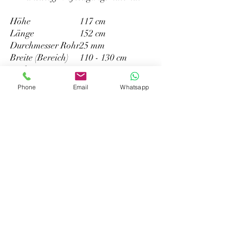
Höhe
117 cm
Länge
152 cm
Durchmesser Rohr
25 mm
Breite (Bereich)
110 - 130 cm
Farbe
navy
Material
Aluminium
Phone
Email
Whatsapp
Hersteller
Lankhorst Taselaar B.V.
Komeet 13
yachten-teileversand
NL8448 CG Heerenveen
info@yachten-teileversand.de
info@lankhorst-taselaar.nl
©2022 von yachten-teileversand. Erstellt mit Wix.com