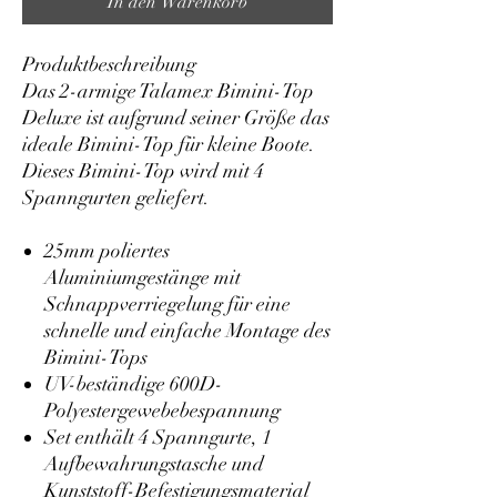
In den Warenkorb
Produktbeschreibung
Das 2-armige Talamex Bimini-Top
Deluxe ist aufgrund seiner Größe das
ideale Bimini-Top für kleine Boote.
Dieses Bimini-Top wird mit 4
Spanngurten geliefert.
25mm poliertes
Aluminiumgestänge mit
Schnappverriegelung für eine
schnelle und einfache Montage des
Bimini-Tops
UV-beständige 600D-
Polyestergewebebespannung
Set enthält 4 Spanngurte, 1
Aufbewahrungstasche und
Kunststoff-Befestigungsmaterial