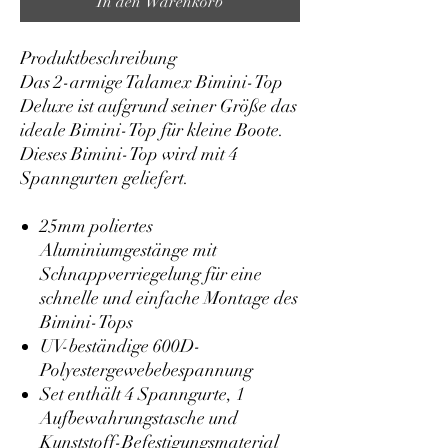
In den Warenkorb
Produktbeschreibung
Das 2-armige Talamex Bimini-Top
Deluxe ist aufgrund seiner Größe das
ideale Bimini-Top für kleine Boote.
Dieses Bimini-Top wird mit 4
Spanngurten geliefert.
25mm poliertes
Aluminiumgestänge mit
Schnappverriegelung für eine
schnelle und einfache Montage des
Bimini-Tops
UV-beständige 600D-
Polyestergewebebespannung
Set enthält 4 Spanngurte, 1
Aufbewahrungstasche und
Kunststoff-Befestigungsmaterial