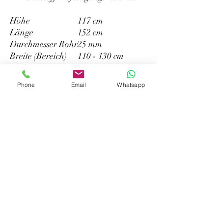
Höhe
117 cm
Länge
152 cm
Durchmesser Rohr
25 mm
Breite (Bereich)
110 - 130 cm
Farbe
navy
Material
Aluminium
Phone
Email
Whatsapp
Hersteller
Lankhorst Taselaar B.V.
Komeet 13
yachten-teileversand
NL8448 CG Heerenveen
info@yachten-teileversand.de
info@lankhorst-taselaar.nl
©2022 von yachten-teileversand. Erstellt mit Wix.com