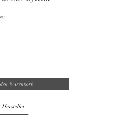
093
 den Warenkorb
Hersteller
G