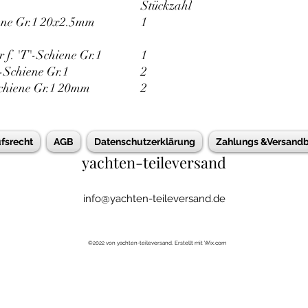
Stückzahl
ne Gr.1 20x2.5mm
1
f. 'T'-Schiene Gr.1
1
Schiene Gr.1
2
chiene Gr.1 20mm
2
fsrecht
AGB
Datenschutzerklärung
Zahlungs &Versand
yachten-teileversand
info@yachten-teileversand.de
©2022 von yachten-teileversand. Erstellt mit Wix.com