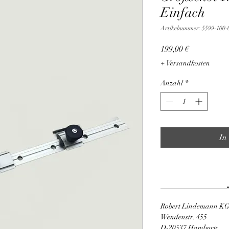
Einfach
Artikelnummer: 5599-100-
Preis
199,00 €
+ Versandkosten
Anzahl
*
In
Robert Lindemann K
Wendenstr. 455
D-20537 Hamburg