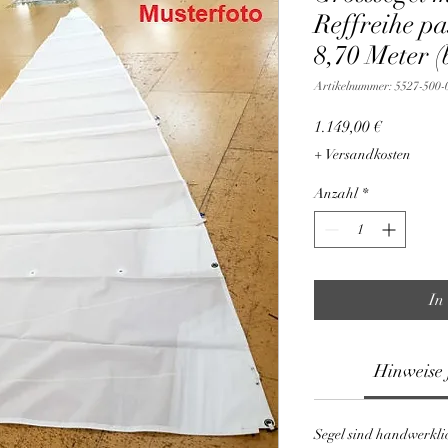
Reffreihe p
8,70 Meter (
Artikelnummer: 5527-500-
Preis
1.149,00 €
+ Versandkosten
Anzahl
*
In
Hinweise 
Segel sind handwerkli