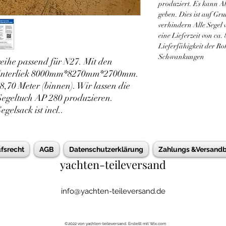
produziert. Es kann A
geben. Dies ist auf Gr
verhindern Alle Segel
eine Lieferzeit von ca
Lieferfähigkeit der Ro
Schwankungen
reihe passend für N27. Mit den 
*Unterliek 8000mm*8270mm*2700mm. 
8,70 Meter (binnen). Wir lassen die 
Segeltuch AP 280 produzieren.  
gelsack ist incl..
fsrecht
AGB
Datenschutzerklärung
Zahlungs &Versand
yachten-teileversand
info@yachten-teileversand.de
©2022 von yachten-teileversand. Erstellt mit Wix.com