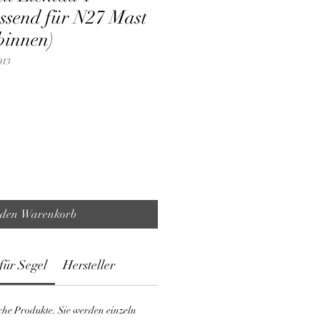
assend für N27 Mast
binnen)
013
 den Warenkorb
für Segel
Hersteller
che Produkte. Sie werden einzeln