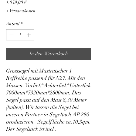
Preis
1.059,00 €
+ Versandkosten
Anzahl
*
In den Warenkorb
Grosssegel mit Mastrutscher 1 
Reffreihe passend für N27. Mit den 
Massen: Vorliek*Achterliek*Unterliek 
7000mm*7320mm*2600mm. Das 
Segel passt auf den Mast 8,30 Meter 
(buiten). Wir lassen die Segel bei 
unseren Partner in Segeltuch AP 280 
produzieren.  Segelfläche ca.10,3qm. 
Der Segelsack ist incl..