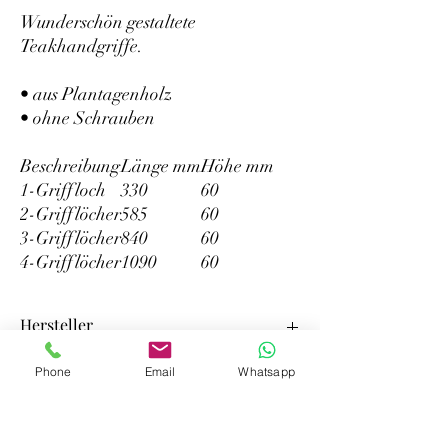
Wunderschön gestaltete
Teakhandgriffe.
• aus Plantagenholz
• ohne Schrauben
Beschreibung
Länge mm
Höhe mm
1-Griffloch
330
60
2-Grifflöcher
585
60
3-Grifflöcher
840
60
4-Grifflöcher
1090
60
Hersteller
Euro Design Scandinavia AB
Phone
Email
Whatsapp
Jl. Industri Terboyo Timur D-35
yachten-teileversand
SE50118 Semarang