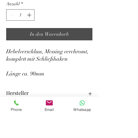
Anzahl
*
In den Warenkorb
Hebelverschluss, Messing verchromt,
komplett mit Schließhaken
Länge ca. 90mm
Hersteller
Robert Lindemann KG
Phone
Email
Whatsapp
Wendenstr. 455
yachten-teileversand
D-20537 Hamburg
info@yachten-teileversand.de
info@lindemann-kg.de