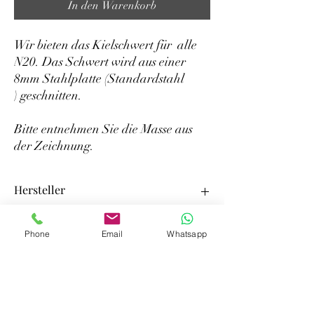
In den Warenkorb
Wir bieten das Kielschwert für alle
N20. Das Schwert wird aus einer
8mm Stahlplatte (Standardstahl
) geschnitten.
Bitte entnehmen Sie die Masse aus
der Zeichnung.
Hersteller
Stefan Hettinger
Phone
Email
Whatsapp
Dahlienweg 46
yachten-teileversand
41372 Niederkrüchten
info@yachten-teileversand.de
kontakt@stefan-hettinger.nrw
©2022 von yachten-teileversand. Erstellt mit Wix.com