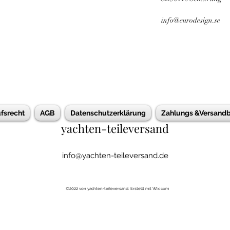
info@eurodesign.se
fsrecht
AGB
Datenschutzerklärung
Zahlungs &Versand
yachten-teileversand
info@yachten-teileversand.de
©2022 von yachten-teileversand. Erstellt mit Wix.com