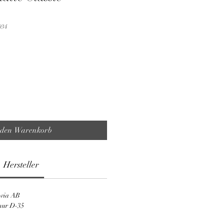
034
 den Warenkorb
Hersteller
avia AB
imur D-35