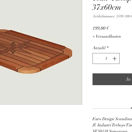
37x60cm
Artikelnummer: 5599-100-
Preis
199,00 €
+ Versandkosten
Anzahl
*
In
Euro Design Scandin
Jl. Industri Terboyo T
SE50118 Semarang