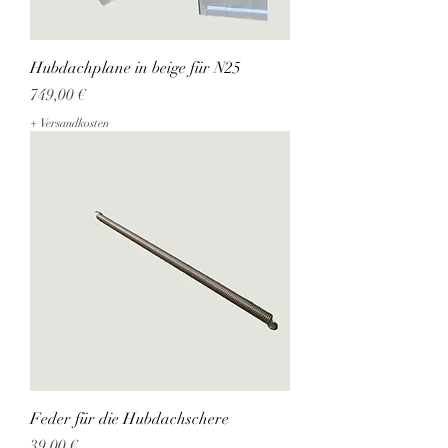
Hubdachplane in beige für N25
Preis
749,00 €
+ Versandkosten
Feder für die Hubdachschere
Preis
39,00 €