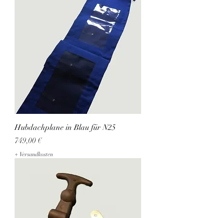
Hubdachplane in Blau für N25
Preis
749,00 €
+ Versandkosten