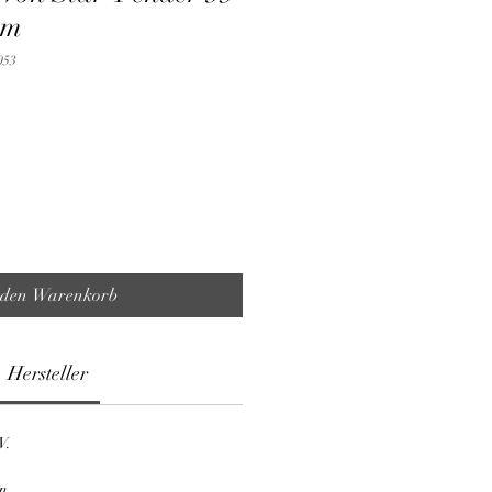
cm
053
 den Warenkorb
Hersteller
V.
n