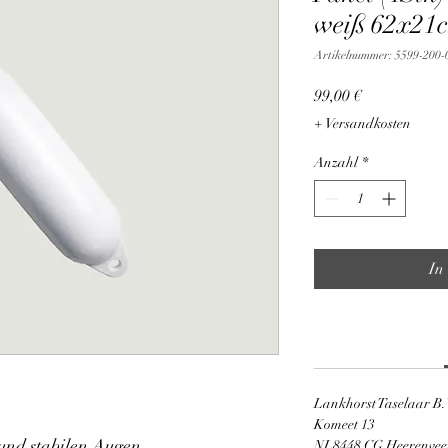
weiß 62x21
Artikelnummer: 5599-200-
Preis
99,00 €
+ Versandkosten
Anzahl
*
In
Lankhorst Taselaar B.
Komeet 13
 und stabilen Augen
NL8448 CG Heerenvee